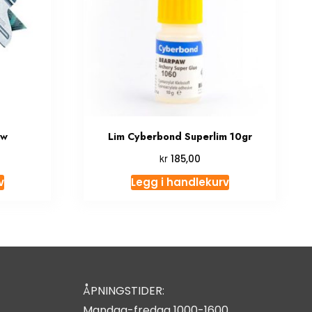
aw
Lim Cyberbond Superlim 10gr
kr
185,00
v
Legg i handlekurv
ÅPNINGSTIDER:
Mandag-fredag 1000-1600