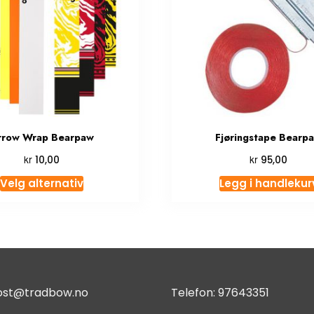
rrow Wrap Bearpaw
Fjøringstape Bearp
kr
kr
10,00
95,00
Velg alternativ
Legg i handlekur
ost@tradbow.no
Telefon:
97643351