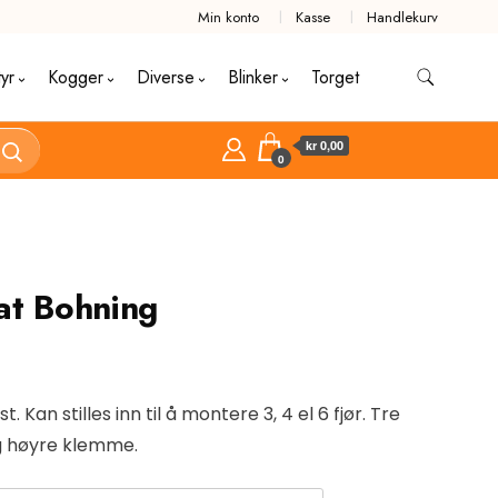
Min konto
Kasse
Handlekurv
tyr
Kogger
Diverse
Blinker
Torget
kr 0,00
0
at Bohning
. Kan stilles inn til å montere 3, 4 el 6 fjør. Tre
og høyre klemme.