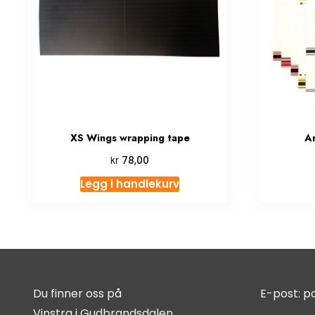
XS Wings wrapping tape
A
kr
78,00
Legg i handlekurv
Du finner oss på
E-post:
p
Vinstra i Gudbrandsdalen