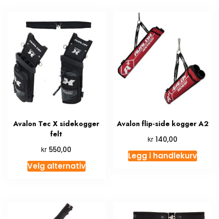
Avalon Tec X sidekogger
Avalon flip-side kogger A2
felt
kr
140,00
kr
550,00
Legg i handlekurv
Velg alternativ