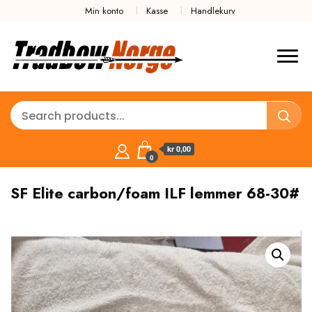
Min konto
Kasse
Handlekurv
kr 0,00
0
SF Elite carbon/foam ILF lemmer 68-30#