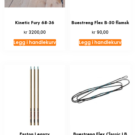
Kinetic Fury 68-36
Buestreng Flex B-50 flamsk
kr
kr
3200,00
90,00
Legg i handlekurv
Legg i handlekurv
Easton Legazy
Buestreng Flex Classic LB