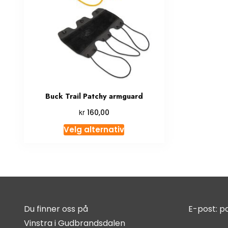
Buck Trail Patchy armguard
kr
160,00
Velg alternativ
Du finner oss på
E-post:
p
Vinstra i Gudbrandsdalen