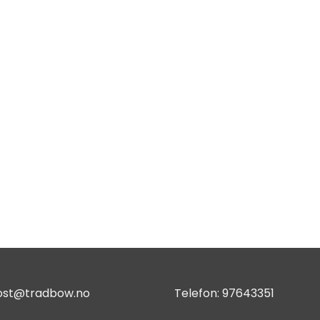
ost@tradbow.no
Telefon:
97643351