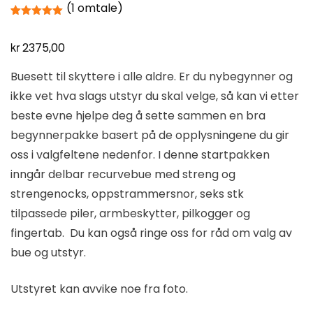
(
1
omtale)
Vurdert
1
5.00
av 5
kr
basert på
2375,00
kundevurdering
Buesett til skyttere i alle aldre. Er du nybegynner og
ikke vet hva slags utstyr du skal velge, så kan vi etter
beste evne hjelpe deg å sette sammen en bra
begynnerpakke basert på de opplysningene du gir
oss i valgfeltene nedenfor. I denne startpakken
inngår delbar recurvebue med streng og
strengenocks, oppstrammersnor, seks stk
tilpassede piler, armbeskytter, pilkogger og
fingertab. Du kan også ringe oss for råd om valg av
bue og utstyr.
Utstyret kan avvike noe fra foto.