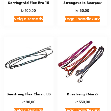
Servingtråd Flex Evo 15
Strengevoks Bearpaw
kr
kr
100,00
60,00
Velg alternativ
Legg i handlekurv
Buestreng Flex Classic LB
Buestreng «Mars»
kr
kr
90,00
550,00
Velg alternativ
Legg i handlekurv